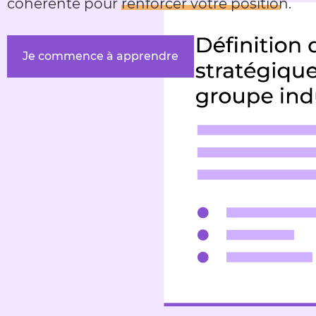
cohérente pour
renforcer votre position
.
Je commence à apprendre