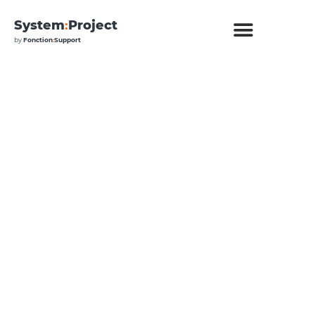
System
:
Project
by
Fonction
:
Support