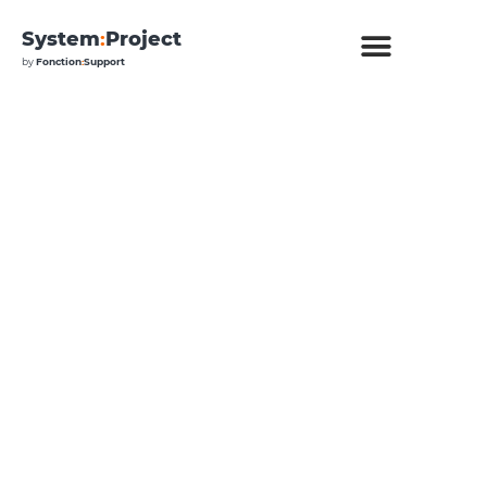
System
:
Project
by
Fonction
:
Support