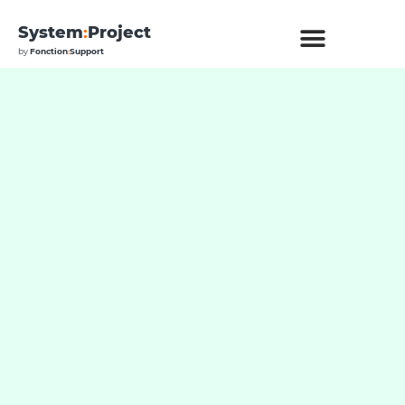
System
:
Project
by
Fonction
:
Support