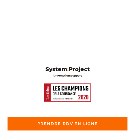
Un projet stratégique pour votre entreprise ?
Laissez vos
coordonnées, on organise le reste.
System
:
Project
by
Fonction
:
Support
PRENDRE RDV EN LIGNE