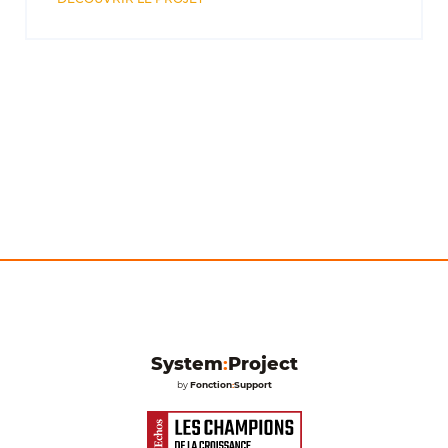
Un projet stratégique pour votre entreprise ?
Laissez vos
coordonnées, on organise le reste.
System
:
Project
by
Fonction
:
Support