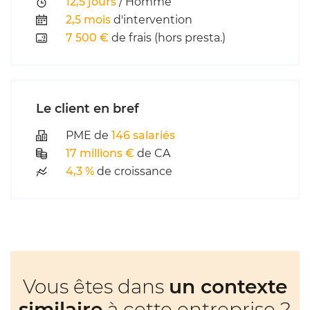
12,5 jours
/ Homme
2,5 mois
d'intervention
7 500 €
de frais (hors presta.)
Le client en bref
PME de
146 salariés
17 millions €
de CA
4,3 %
de croissance
Vous êtes dans
un contexte
similaire
à cette entreprise ?