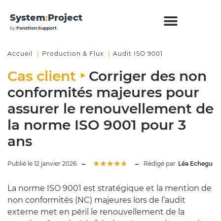
System
:
Project
by
Fonction
:
Support
Accueil
Production & Flux
Audit ISO 9001
Cas client ‣
Corriger des non
conformités majeures pour
assurer le renouvellement de
la norme ISO 9001 pour 3
ans
★
★
★
★
★
Publié le 12 janvier 2026
Rédigé par
Léa Echegu
La norme ISO 9001 est stratégique et la mention de
non conformités (NC) majeures lors de l’audit
externe met en péril le renouvellement de la