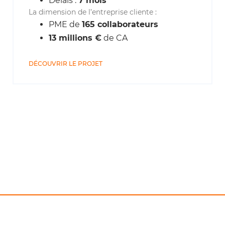
Délais :
7 mois
La dimension de l’entreprise cliente :
PME de
165 collaborateurs
13 millions €
de CA
DÉCOUVRIR LE PROJET
Un projet stratégique pour votre entreprise ?
Laissez vos
coordonnées, on organise le reste.