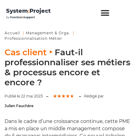
System
:
Project
by
Fonction
:
Support
Accueil
Management & Orga.
Professionnalisation Métier
Cas client ‣
Faut-il
professionnaliser ses métiers
& processus encore et
encore ?
★
★
★
★
★
Publié le 22 mai 2023
Rédigé par
Julien Fauchère
Dans le cadre d’une croissance continue, cette PME
a mis en place un middle management composé
de 5 managers intermédiaires. Ce nouvel échelon