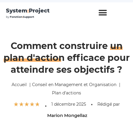
System
:
Project
by
Fonction
:
Support
Comment construire
un
plan d'action
efficace pour
atteindre ses objectifs ?
Accueil
Conseil en Management et Organisation
Plan d'actions
☆
☆
☆
☆
☆
1 décembre 2025
Rédigé par
✦
✦
Marion Mongellaz