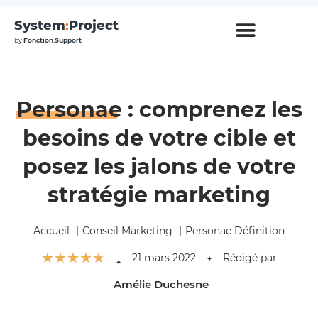
System
:
Project
by
Fonction
:
Support
Personae
: comprenez les
besoins de votre cible et
posez les jalons de votre
stratégie marketing
Accueil
Conseil Marketing
Personae Définition
☆
☆
☆
☆
☆
21 mars 2022
Rédigé par
✦
✦
Amélie Duchesne