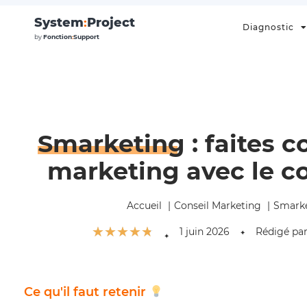
System
:
Project
Diagnostic
by
Fonction
:
Support
Smarketing
: faites c
marketing avec le 
Accueil
Conseil Marketing
Smark
☆
☆
☆
☆
☆
1 juin 2026
Rédigé pa
✦
✦
Ce qu'il faut retenir