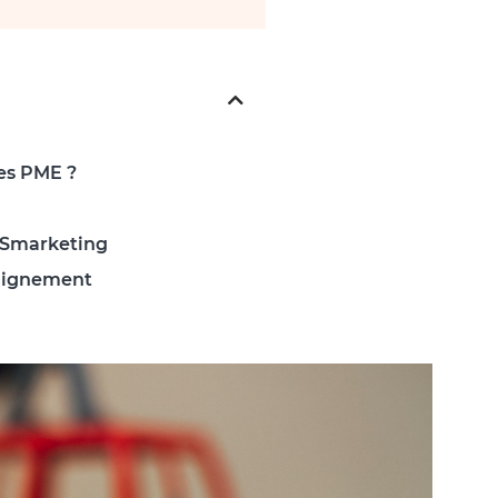
les PME ?
e Smarketing
alignement