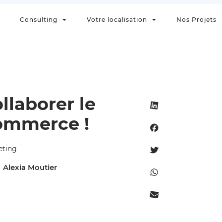
Consulting
Votre localisation
Nos Projets
ollaborer le
commerce !
eting
Alexia Moutier
r