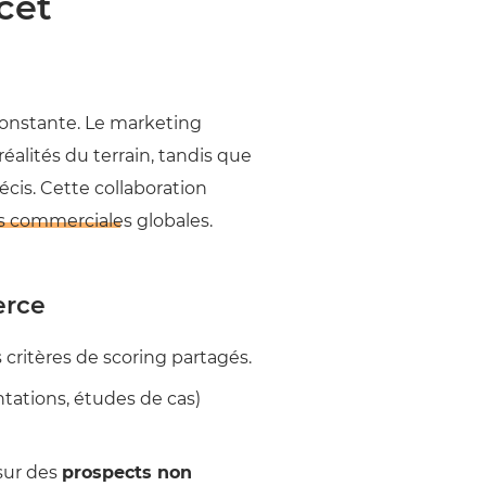
cet
constante. Le marketing
alités du terrain, tandis que
cis. Cette collaboration
s commerciales
globales.
erce
 critères de scoring partagés.
tations, études de cas)
sur des
prospects non