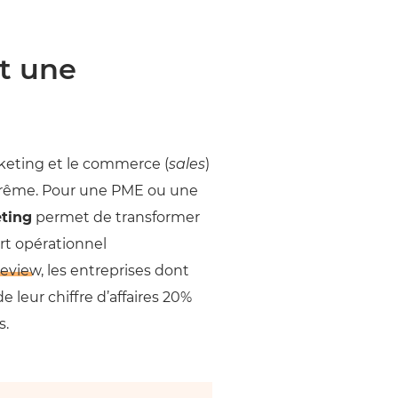
t une
rketing et le commerce (
sales
)
extrême. Pour une PME ou une
ting
permet de transformer
rt opérationnel
Review
, les entreprises dont
 leur chiffre d’affaires 20%
s.