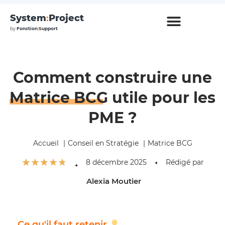
System
:
Project
by
Fonction
:
Support
Comment construire une
Matrice BCG
utile pour les
PME ?
Accueil
Conseil en Stratégie
Matrice BCG
☆
☆
☆
☆
☆
8 décembre 2025
Rédigé par
✦
✦
Alexia Moutier
Ce qu'il faut retenir