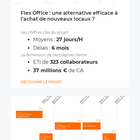
Flex Office : une alternative efficace à
l’achat de nouveaux locaux ?
Les chiffres clés du projet :
Moyens :
27 jours/H
Délais :
6 mois
La dimension de l’entreprise cliente :
ETI de
323 collaborateurs
37 millions €
de CA
DÉCOUVRIR LE PROJET