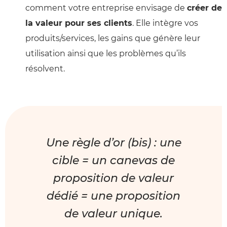
comment votre entreprise envisage de
créer de
la valeur pour ses clients
. Elle intègre vos
produits/services, les gains que génère leur
utilisation ainsi que les problèmes qu’ils
résolvent.
Une règle d’or (bis) : une
cible = un canevas de
proposition de valeur
Un projet stratégique pour votre entreprise ?
Laissez vos
coordonnées, on organise le reste.
dédié = une proposition
de valeur unique.