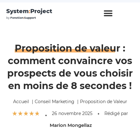
System
:
Project
by
Fonction
:
Support
Proposition de valeur
:
comment convaincre vos
prospects de vous choisir
en moins de 8 secondes !
Accueil
Conseil Marketing
Proposition de Valeur
☆
☆
☆
☆
☆
26 novembre 2025
Rédigé par
✦
✦
Marion Mongellaz