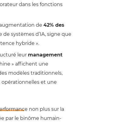
orateur dans les fonctions
 augmentation de
42% des
e de systèmes d’IA, signe que
étence hybride ».
ructuré leur
management
ine » affichent une
 des modèles traditionnels,
 opérationnelles et une
performance
non plus sur la
rée par le binôme humain-