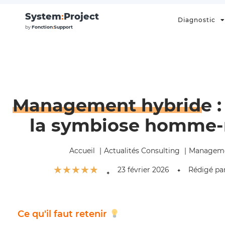
System
:
Project
Diagnostic
by
Fonction
:
Support
Management hybride
:
la symbiose homme-
Accueil
Actualités Consulting
Manageme
☆
☆
☆
☆
☆
23 février 2026
Rédigé pa
✦
✦
Ce qu'il faut retenir