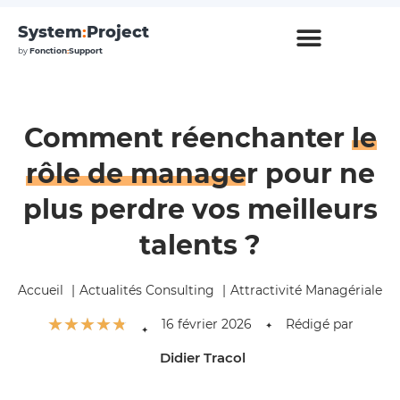
System
:
Project
by
Fonction
:
Support
Comment réenchanter
le
rôle de manager
pour ne
plus perdre vos meilleurs
talents ?
Accueil
Actualités Consulting
Attractivité Managériale
☆
☆
☆
☆
☆
16 février 2026
Rédigé par
✦
✦
Didier Tracol