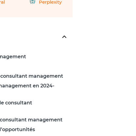
ral
Perplexity
management
r consultant management
 management en 2024-
de consultant
de consultant management
d’opportunités