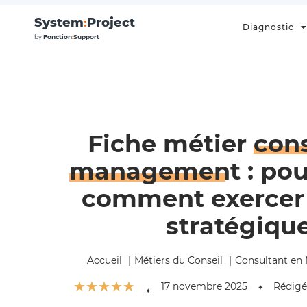
System
:
Project
Diagnostic
by
Fonction
:
Support
Fiche métier
con
management
: pou
comment exercer 
stratégiqu
Accueil
Métiers du Conseil
Consultant e
☆
☆
☆
☆
☆
17 novembre 2025
Rédigé
✦
✦