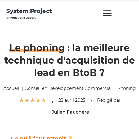
System
:
Project
by
Fonction
:
Support
Le phoning
: la meilleure
technique d'acquisition de
lead en BtoB ?
Accueil
Conseil en Développement Commercial
Phoning
☆
☆
☆
☆
☆
22 avril 2025
Rédigé par
✦
✦
Julien Fauchère
Ce qu'il faut retenir