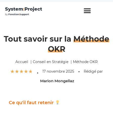
System
:
Project
by
Fonction
:
Support
Tout savoir sur la
Méthode
OKR
Accueil
Conseil en Stratégie
Méthode OKR
☆
☆
☆
☆
☆
17 novembre 2025
Rédigé par
✦
✦
Marion Mongellaz
Ce qu'il faut retenir