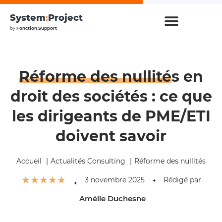
System
:
Project
by
Fonction
:
Support
Réforme des nullités
en
droit des sociétés : ce que
les dirigeants de PME/ETI
doivent savoir
Accueil
Actualités Consulting
Réforme des nullités
☆
☆
☆
☆
☆
3 novembre 2025
Rédigé par
✦
✦
Amélie Duchesne