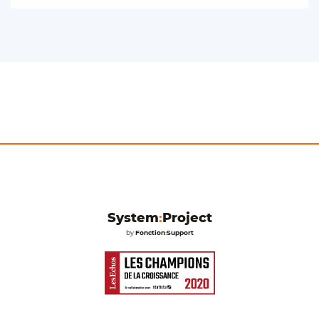
System
:
Project
by
Fonction
:
Support