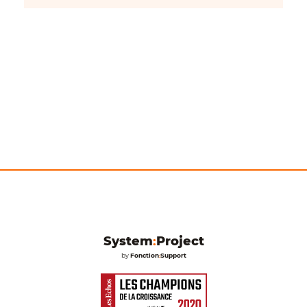
System
:
Project
by
Fonction
:
Support