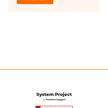
System
:
Project
by
Fonction
:
Support