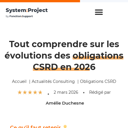
System
:
Project
by
Fonction
:
Support
Tout comprendre sur les
évolutions des
obligations
CSRD en 2026
Accueil
Actualités Consulting
Obligations CSRD
☆
☆
☆
☆
☆
2 mars 2026
Rédigé par
✦
✦
Amélie Duchesne
Ce qu'il faut retenir