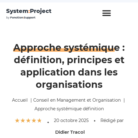
System
:
Project
by
Fonction
:
Support
Approche systémique
:
définition, principes et
application dans les
organisations
Accueil
Conseil en Management et Organisation
Approche systémique définition
☆
☆
☆
☆
☆
20 octobre 2025
Rédigé par
✦
✦
Didier Tracol