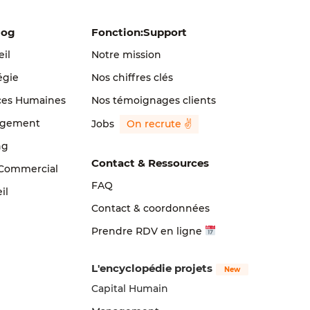
log
Fonction:Support
il
Notre mission
égie
Nos chiffres clés
ces Humaines
Nos témoignages clients
agement
Jobs
ng
Contact & Ressources
 Commercial
FAQ
il
Contact & coordonnées
Prendre RDV en ligne
L'encyclopédie projets
Capital Humain