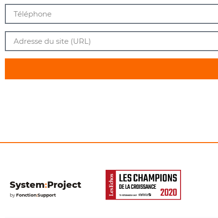
System
:
Project
by
Fonction
:
Support